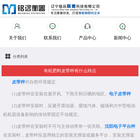
关于我们
联系我们
产品中心
新闻中心
分类列表
有机肥料皮带秤有什么特点
皮带秤
对自然环境规定
(1)皮带秤应安裝在避开风、下雨天和日晒的地区。
电子皮带秤
(2)皮带秤安裝时，应避开震动源、腐蚀汽体、磁场和大中型电动
机机器设备影响的传动带固定不动规定。
(1)皮带秤在安裝时不可与主传动带有一切关联。
沈阳电子平台秤
在安裝时，皮带秤应选用独立的安裝支撑架或服务平台，安裝支撑架