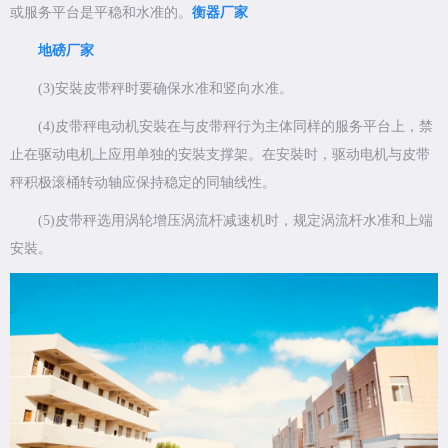
或服务平台是平稳和水准的。
衡器厂家
地磅厂家
(3)安裝皮带秤时要确保水准和竖向水准。
(4)皮带秤电动机安裝在与皮带秤行为主体同样的服务平台上，禁
止在驱动电机上应用单独的安裝支撑架。在安裝时，驱动电机与皮带
秤积极滚桶转动轴应保持稳定的同轴线性。
(5)皮带秤选用涡轮增压涡流杆减速机时，规定涡流杆水准和上端
安裝。