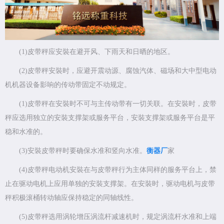
(1)皮带秤应安裝在避开风、下雨天和日晒的地区。
(2)皮带秤安裝时，应避开震动源、腐蚀汽体、磁场和大中型电动
机机器设备影响的传动带固定不动规定。
(1)皮带秤在安裝时不可与主传动带有一切关联。在安裝时，皮带
秤应选用独立的安裝支撑架或服务平台，安裝支撑架或服务平台是平
稳和水准的。
(3)安裝皮带秤时要确保水准和竖向水准。
衡器厂
家
(4)皮带秤电动机安裝在与皮带秤行为主体同样的服务平台上，禁
止在驱动电机上应用单独的安裝支撑架。在安裝时，驱动电机与皮带
秤积极滚桶转动轴应保持稳定的同轴线性。
(5)皮带秤选用涡轮增压涡流杆减速机时，规定涡流杆水准和上端