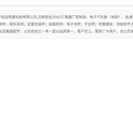
宁铭远称重科技有限公司,注册资金2000万,衡器厂家制造、电子汽车衡（地磅）、
带秤、配料系统；定量包装秤；装载机秤；电子吊秤；平台秤；称重模块；地磅软件;
品及衡器配件。公司自创立一来一直以品质第一，客户至上、服务广大用户，本公司