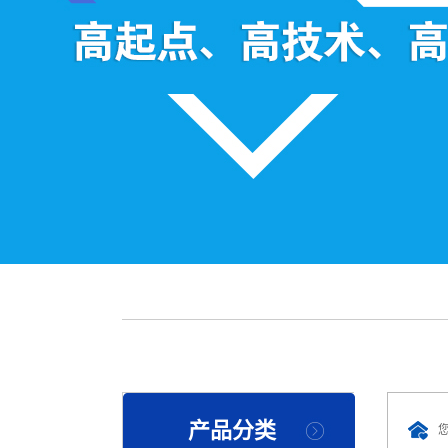
称重系统
散料秤
流量秤
螺旋秤
配料系统
转子秤
失重秤
公司产品
钢包秤
产品分类