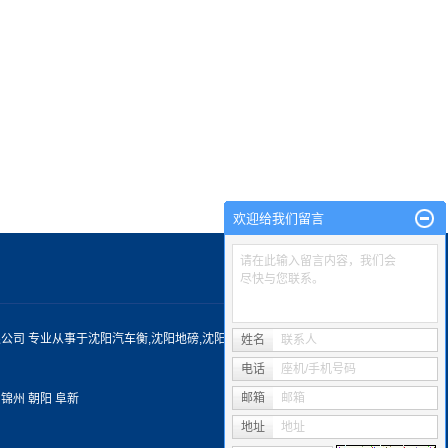
欢迎给我们留言
请在此输入留言内容，我们会
尽快与您联系。
科技有限公司 专业从事于
沈阳汽车衡
,
沈阳地磅
,
沈阳衡器
, 欢迎来电咨询!
姓名
联系人
电话
座机/手机号码
邮箱
邮箱
锦州
朝阳
阜新
地址
地址