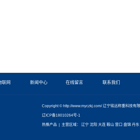
物联网
新闻中心
在线留言
联系我们
Copyright © http://www.myczkj.com/ 辽宁铭远称重
辽ICP备18010264号-1
热推产品
| 主营区域：
辽宁
沈阳
大连
鞍山
营口
盘锦
丹东