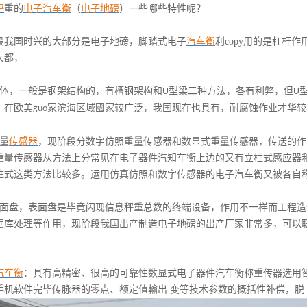
秤
重的
电子汽车衡
（
电子地磅
）一些哪些特性呢？
段我国时兴的大部分是电子地磅，脚踏式电子
汽车衡
利
copy
用的是杠杆作
大都，
体，一般是钢架结构的，有槽钢架构和
型梁二种方法，各有利弊，但
U
U
，在欧美
家滨海区域國家较广泛，我国现在也具有，耐腐蚀作业才华较
guo
量
传感器
，现阶段分数字仿照重量传感器和数显式重量传感器，传送的作
重量传感器从方法上分常见在电子器件汽知车衡上边的又有立柱式感应器
柱式这类方法比较多。运用仿真仿照和数字传感器的电子汽车衡又被各自
面盘，表面盘是毕竟闪现信息秤重总数的终端设备，作用不一样而工程造
据库处理等作用，现阶段我国出产制造电子地磅的出产厂家非常多，可以
汽车衡
：具有高精密、很高的可靠性数显式电子器件汽车衡称重传器选用
手机软件完毕传脉器的零点、额定值輸出
变等技术参数的概括性补偿，脱