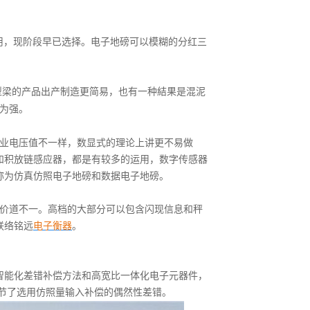
用，现阶段早已选择。电子地磅可以模糊的分红三
型梁的产品出产制造更简易，也有一种結果是混泥
为强。
业电压值不一样，数显式的理论上讲更不易做
和积放链感应器，都是有较多的运用，数字传感器
称为仿真仿照电子地磅和数据电子地磅。
价道不一。高档的大部分可以包含闪现信息和秤
联络铭远
电子衡器
。
智能化差错补偿方法和高宽比一体化电子元器件，
节了选用仿照量输入补偿的偶然性差错。