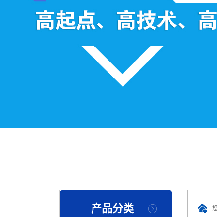
称重系统
散料秤
流量秤
螺旋秤
配料系统
转子秤
失重秤
公司产品
钢包秤
产品分类