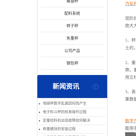
螺旋秤
汽车
配料系统
现阶
转子秤
绝大
失重秤
1
、秤
土的
公司产品
2
、重
钢包秤
弊。
用立
新闻资讯
3
、表
重数
地磅秤数字乱跳因何而产生
电子料斗秤的校准操作过程
定量给料机出现故障如何解决
数字
能用
称重模块的安装过程