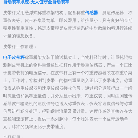
自动装车系统
-
无人值守全自动装车
皮带秤采用悬浮式称重称架结构，配备称重
传感器
、测速传感器、称
重仪表等。皮带秤集装简单，即装即用，维护量小，具有良好的长期
稳定性和重复性，铭远皮带秤是皮带运输系统中对散装物料进行连续
计量的理想设备。
皮带秤工作原理：
电子皮带秤
称重桥架安装于输送机架上，当物料经过时，计量托辊检
测到皮带机上的物料重量通过杠杆作用于称重传感器，产生一个正比
于皮带载荷的电压信号。在皮带秤上有一个称重传感器装在称重桥架
上，工作时，将检测到皮带上的物料重量送入正比于皮带速度。称重
仪表从称重传感器和速度传感器接收信号，通过积分运算得出一个瞬
时流量值和累积重量值，并分别显示出来。称重仪表，同时由测速传
感器皮带输送机的速度信号也送入称重仪表，仪表将速度信号与称重
信号进行积分处理，得到瞬时流量及累计量。速度传感器直接连在大
直径测速滚筒上，提供一系列脉冲，每个脉冲表示一个皮带运动单
元，脉冲的频率正比于皮带速度。
产品应用：