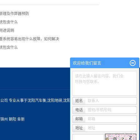
原理及作弊器预防
统包含什么
用途说明
重系统容易出现什么故障，如何解决
统包含什么
欢迎给我们留言
请在此输入留言内容，我们会
尽快与您联系。
科技有限公司 专业从事于
沈阳汽车衡
,
沈阳地磅
,
沈阳衡器
, 欢迎来电咨询!
姓名
联系人
电话
座机/手机号码
邮箱
邮箱
锦州
朝阳
阜新
地址
地址