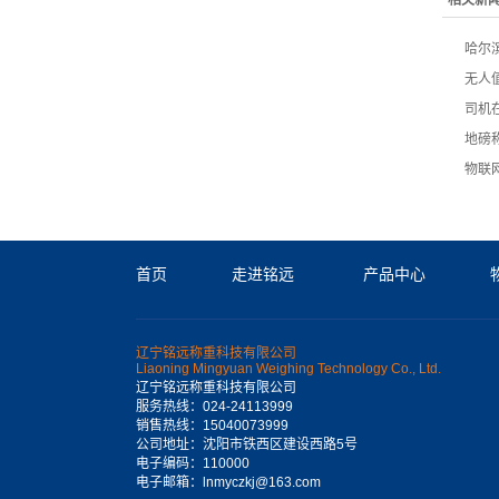
相关新
哈尔
无人
司机
地磅
物联
首页
走进铭远
产品中心
辽宁铭远称重科技有限公司
Liaoning Mingyuan Weighing Technology Co., Ltd.
辽宁铭远称重科技有限公司
服务热线：024-24113999
销售热线：15040073999
公司地址：沈阳市铁西区建设西路5号
电子编码：110000
电子邮箱：lnmyczkj@163.com