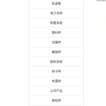
测并报
轨道衡
电子吊秤
称重系统
散料秤
流量秤
螺旋秤
配料系统
转子秤
失重秤
公司产品
钢包秤