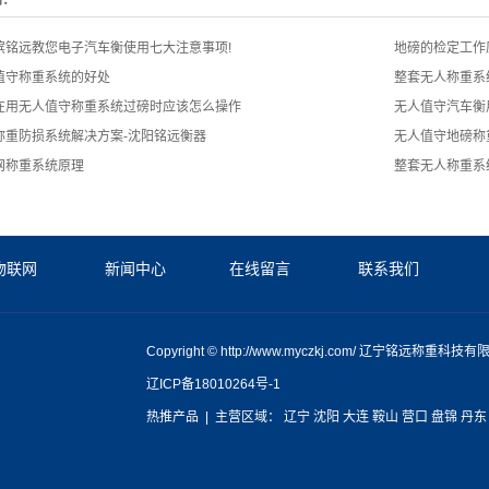
闻：
滨铭远教您电子汽车衡使用七大注意事项!
地磅的检定工作
值守称重系统的好处
整套无人称重系
在用无人值守称重系统过磅时应该怎么操作
无人值守汽车衡
称重防损系统解决方案-沈阳铭远衡器
无人值守地磅称
网称重系统原理
整套无人称重系
物联网
新闻中心
在线留言
联系我们
Copyright © http://www.myczkj.com/ 辽宁铭远称重
辽ICP备18010264号-1
热推产品
| 主营区域：
辽宁
沈阳
大连
鞍山
营口
盘锦
丹东