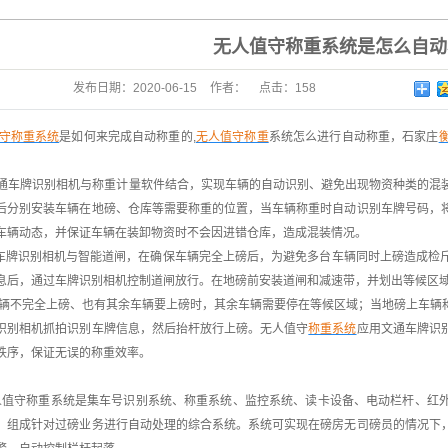
无人值守称重系统是怎么自动
发布日期：
2020-06-15
作者：
点击：
158
守称重系统
是如何来完成自动称重的,
无人值守称重
系统怎么进行自动称重，石家庄
！
通车牌识别相机与称重计量软件结合，实现车辆的自动识别、避免出现物资种类的混
后分别安装车辆在地磅、仓库等需要称重的位置，当车辆称重时自动识别车牌号码，
车辆动态，并保证车辆在装卸物资时不会因进错仓库，造成混装情况。
牌识别相机与智能道闸，在确保车辆完全上磅后，为避免多台车辆同时上磅造成检
息后，通过车牌识别相机控制道闸放行。在地磅前安装道闸和减速带，并划出等候区
不完全上磅、也有其余车辆要上磅时，其余车辆需要停在等候区域；当地磅上车辆
识别相机抓拍识别车牌信息，然后抬杆放行上磅。无人值守
称重系统
应用文通车牌识
秩序，保证无误的称重效率。
守称重系统是集车号识别系统、称重系统、监控系统、读卡设备、电动栏杆、红外
，组成针对过磅业务进行自动处理的综合系统。系统可实现在磅房无司磅员的情况下