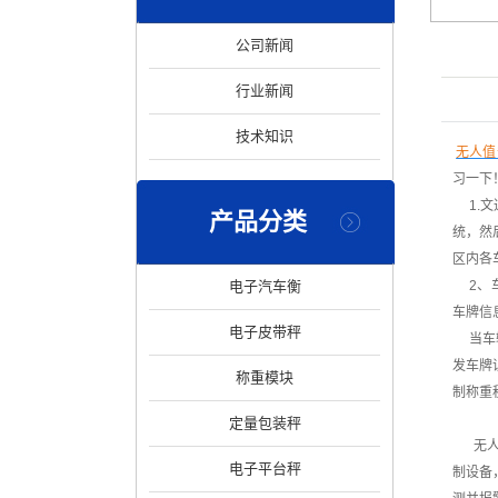
公司新闻
行业新闻
技术知识
无人值
习一下
1.文
产品分类
统，然
区内各
电子汽车衡
2、车
车牌信
电子皮带秤
当车辆
发车牌
称重模块
制称重
定量包装秤
无人值
电子平台秤
制设备