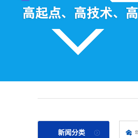
称重系统
散料秤
流量秤
螺旋秤
配料系统
转子秤
失重秤
公司产品
钢包秤
新闻分类