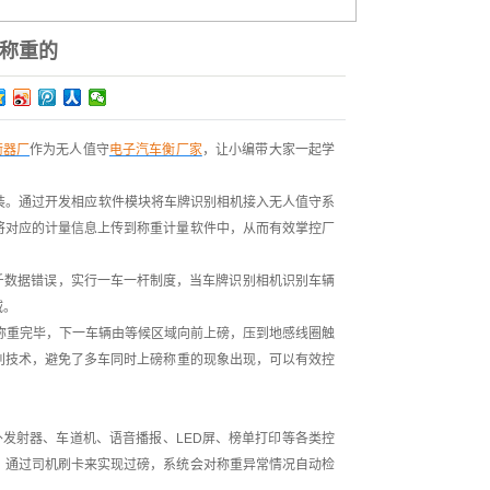
称重的
衡器厂
作为无人值守
电子汽车衡厂家
，让小编带大家一起学
装。通过开发相应软件模块将车牌识别相机接入无人值守系
将对应的计量信息上传到称重计量软件中，从而有效掌控厂
斤数据错误，实行一车一杆制度，当车牌识别相机识别车辆
域。
称重完毕，下一车辆由等候区域向前上磅，压到地感线圈触
别技术，避免了多车同时上磅称重的现象出现，可以有效控
发射器、车道机、语音播报、LED屏、榜单打印等各类控
，通过司机刷卡来实现过磅，系统会对称重异常情况自动检