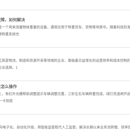
故障，如何解决
是一个用来测量物体重量的设备，通常应用于称重货车、货物等场景中。随着科技的
磅称重系统也
尤其是物流、制造和资源开采等领域的企业，面临着日益增长的运营效率和成本控制
企业选择。1
该怎么操作
上，有红外光栅帮助调整提示车辆调整位置，三秒左右车辆称重完成，绿灯亮道闸开
一卡到底
程向电子化、自动化升级，用智能监管取代人工监管，解决长期以来业务流转慢、效率低