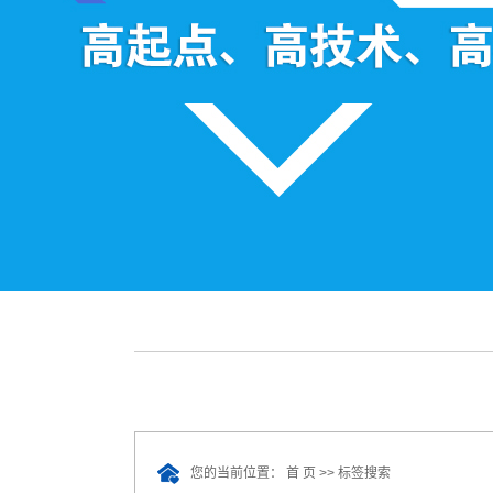
称重系统
散料秤
流量秤
螺旋秤
配料系统
转子秤
失重秤
公司产品
钢包秤
您的当前位置：
首 页
>> 标签搜索