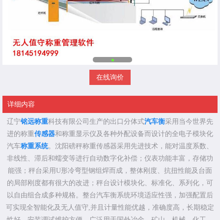
在线询价
详细内容
辽宁
铭远称重
科技有限公司生产的出口分体式
汽车衡
采用当今世界先
进的称重
传感器
和称重显示仪及各种外配设备而设计的全电子模块化
汽车
称重系统
。沈阳磅秤称重传感器采用先进技术，能对温度系数、
非线性、滞后和蠕变等进行自动数字化补偿；仪表功能丰富，存储功
能强；秤台采用U形冷弯型钢组焊而成，整体刚度、抗扭性能及台面
的局部刚度都有很大的改进；秤台设计模块化、标准化、系列化，可
以自由组合成多种规格。整台汽车衡系统环境适应性强，加强配置后
可实现全智能化及无人值守,并且计量性能优越，准确度高，长期稳定
性好，安装调试维护方便。广泛用于国外冶金、矿山、机械、化工、